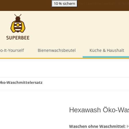
10 % sichern
Handarbeit einer
zertifizierten B Corp
o-It-Yourself
Bienenwachsbeutel
Küche & Haushalt
ko-Waschmittelersatz
Hexawash Öko-Wasc
Waschen ohne Waschmittel:
H