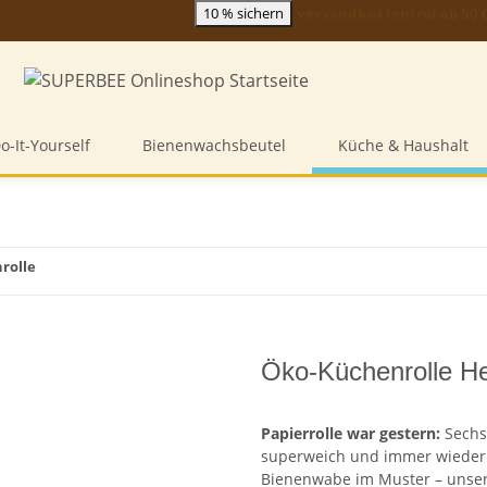
10 % sichern
Handarbeit einer
zertifizierten B Corp
o-It-Yourself
Bienenwachsbeutel
Küche & Haushalt
rolle
Öko-Küchenrolle H
Papierrolle war gestern:
Sechs 
superweich und immer wieder
Bienenwabe im Muster – unse