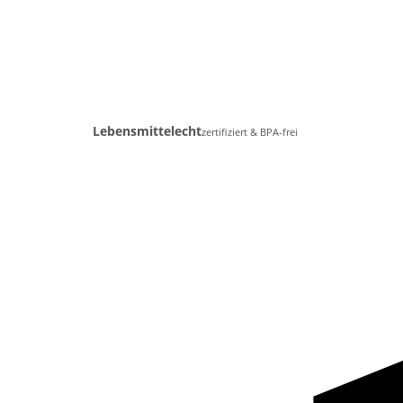
Lebensmittelecht
zertifiziert & BPA-frei