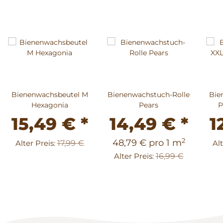
Bienenwachsbeutel M
Bienenwachstuch-Rolle
Bie
Hexagonia
Pears
P
15,49 €
*
14,49 €
*
1
2
48,79 € pro 1 m
Alter Preis:
17,99 €
Alt
Alter Preis:
16,99 €