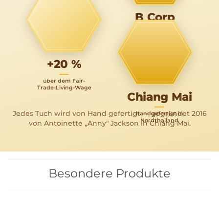
vermiedene
Plastikteile —
B Corp
täglich mehr
zertifiziert: planet
& people before
profit
+20 %
über dem Fair-
Trade-Living-Wage
Chiang Mai
Jedes Tuch wird von Hand gefertigt — gegründet 2016
handgefertigt in
Nordthailand
von Antoinette „Anny" Jackson in Chiang Mai.
Besondere Produkte