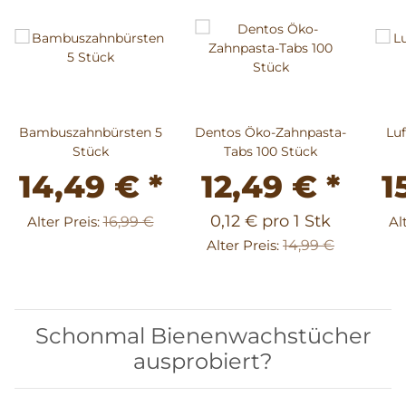
Bambuszahnbürsten 5
Dentos Öko-Zahnpasta-
Lu
Stück
Tabs 100 Stück
14,49 €
*
12,49 €
*
1
0,12 € pro 1 Stk
Alter Preis:
16,99 €
Al
Alter Preis:
14,99 €
Schonmal Bienenwachstücher
ausprobiert?