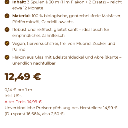
Inhalt:
3 Spulen à 30 m (1 im Flakon + 2 Ersatz) – reicht
etwa 12 Monate
Material:
100 % biologische, gentechnikfreie Maisfaser,
Pfefferminzöl, Candelillawachs
Robust und reißfest, gleitet sanft – ideal auch für
empfindliches Zahnfleisch
Vegan, tierversuchsfrei, frei von Fluorid, Zucker und
Palmöl
Flakon aus Glas mit Edelstahldeckel und Abreißkante –
unendlich nachfüllbar
12,49 €
0,14 € pro 1 m
inkl. USt.
Alter Preis: 14,99 €
Unverbindliche Preisempfehlung des Herstellers
:
14,99 €
(Du sparst
16,68%
, also
2,50 €
)