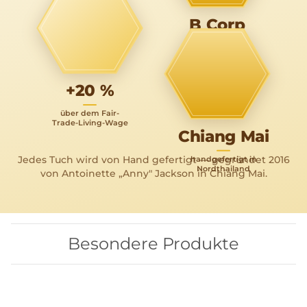
vermiedene
Plastikteile —
B Corp
täglich mehr
zertifiziert: planet
& people before
profit
+20 %
über dem Fair-
Trade-Living-Wage
Chiang Mai
Jedes Tuch wird von Hand gefertigt — gegründet 2016
handgefertigt in
Nordthailand
von Antoinette „Anny" Jackson in Chiang Mai.
Besondere Produkte