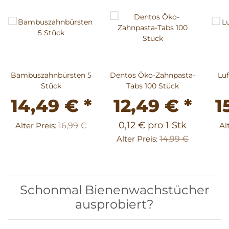
Bambuszahnbürsten 5
Dentos Öko-Zahnpasta-
Lu
Stück
Tabs 100 Stück
14,49 €
*
12,49 €
*
1
0,12 € pro 1 Stk
Alter Preis:
16,99 €
Al
Alter Preis:
14,99 €
Schonmal Bienenwachstücher
ausprobiert?