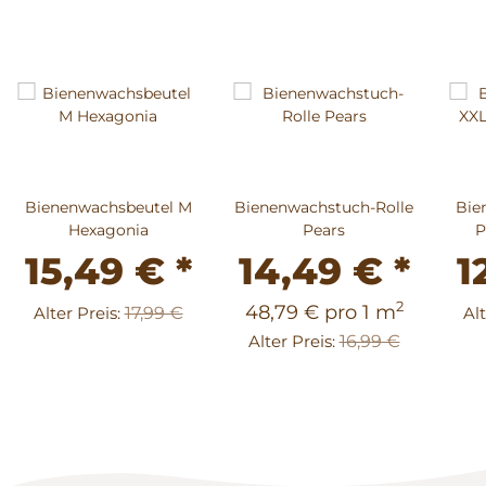
Bienenwachsbeutel M
Bienenwachstuch-Rolle
Bie
Hexagonia
Pears
P
15,49 €
*
14,49 €
*
1
2
48,79 € pro 1 m
Alter Preis:
17,99 €
Alt
Alter Preis:
16,99 €